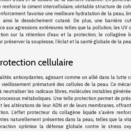
 renforce le ciment intercellulaire, véritable structure de co
renforcement favorise une meilleure hydratation de la peau, li
 ainsi le dessèchement cutané. De plus, une barrière cu
ce aux agressions extérieures telles que la pollution, les UV 
ion sur la rétention d’eau et la protection, le collagène li
préserver la souplesse, l’éclat et la santé globale de la pea
rotection cellulaire
ualités antioxydantes, agissant comme un allié dans la lutte 
du vieillissement prématuré des cellules de la peau. Ce méca
à neutraliser les radicaux libres, molécules instables généré
ns processus métaboliques. Une telle protection permet de pré
ant les altérations de leur ADN et de leurs membranes, offrant
ion. L’effet protecteur du collagène liquide s’avère renfor
ntes naturellement présentes dans la peau, telles que la vit
raction optimise la défense globale contre le stress oxyd