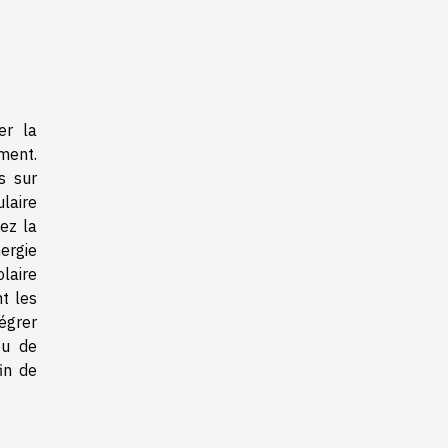
er la
ment.
s sur
ulaire
ez la
ergie
laire
t les
égrer
ou de
in de