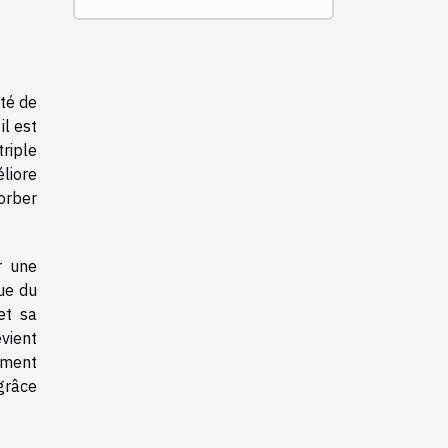
té de
il est
riple
liore
orber
r une
ue du
et sa
vient
hement
grâce