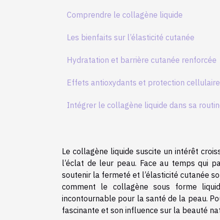
Comprendre le collagène liquide
Les bienfaits sur l’élasticité cutanée
Hydratation et barrière cutanée renforcée
Effets antioxydants et protection cellulaire
Intégrer le collagène liquide dans sa routi
Le collagène liquide suscite un intérêt croi
l’éclat de leur peau. Face au temps qui pa
soutenir la fermeté et l’élasticité cutanée s
comment le collagène sous forme liquide
incontournable pour la santé de la peau. Po
fascinante et son influence sur la beauté nat