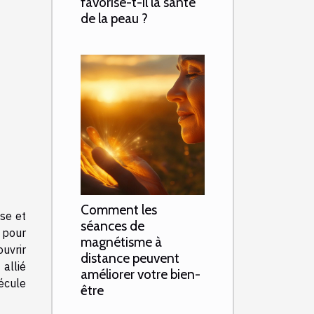
favorise-t-il la santé
de la peau ?
Comment les
sse et
séances de
 pour
magnétisme à
ouvrir
distance peuvent
allié
améliorer votre bien-
écule
être