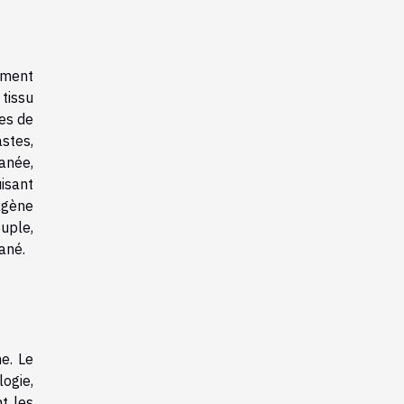
ement
 tissu
des de
stes,
anée,
isant
agène
uple,
ané.
e. Le
logie,
nt les