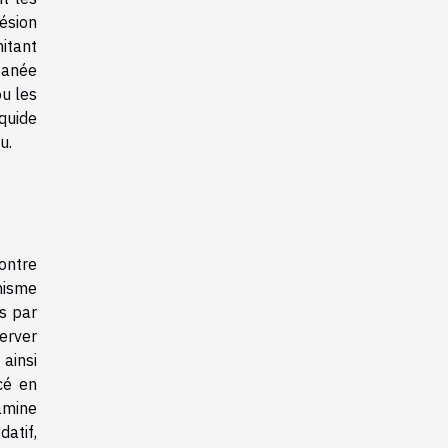
hésion
mitant
tanée
ou les
quide
u.
contre
nisme
es par
server
 ainsi
cé en
amine
atif,