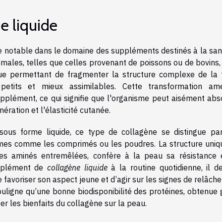
e liquide
e notable dans le domaine des suppléments destinés à la san
males, telles que celles provenant de poissons ou de bovins, 
ue permettant de fragmenter la structure complexe de la t
etits et mieux assimilables. Cette transformation amé
pplément, ce qui signifie que l'organisme peut aisément abs
nération et l'élasticité cutanée.
 sous forme liquide, ce type de collagène se distingue pa
mes comme les comprimés ou les poudres. La structure uniq
ides aminés entremêlées, confère à la peau sa résistance 
upplément de
collagène liquide
à la routine quotidienne, il de
de favoriser son aspect jeune et d’agir sur les signes de relâc
uligne qu’une bonne biodisponibilité des protéines, obtenue 
ser les bienfaits du collagène sur la peau.