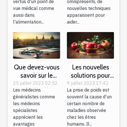
vertus d'un point de
omniprésents, de
vue médical comme
nouvelles techniques
aussi dans
apparaissent pour
l'alimentation...
aider...
Que devez-vous
Les nouvelles
savoir sur le
solutions pour
télésecrétariat
perdre du poids
25 juillet 2023 02:52
9 juillet 2023 17:42
Les médecins
La prise de poids est
médical à Paris ?
en peu de temps
généralistes comme
souvent la cause d’un
les médecins
certain nombre de
spécialistes
maladies observée
apprécient les
chez les êtres
avantages
humains. Il...