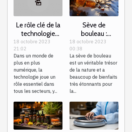
Sève de
Le rôle clé de la
bouleau :
technologie
laquelle choisir
dans la
18 octobre 2023
18 octobre 2023
00:38
21:02
et quelles sont
modernisation
La sève de bouleau
Dans un monde de
les contre-
des instituts de
est un véritable trésor
plus en plus
indications ?
massage
de la nature et a
numérique, la
beaucoup de bienfaits
technologie joue un
très étonnants pour
rôle essentiel dans
la...
tous les secteurs, y...