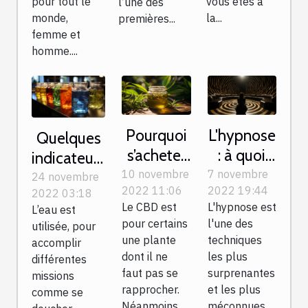
pour tout le
vous êtes à
l’une des
monde,
la...
premières...
femme et
homme....
Pourquoi
L'hypnose
Quelques
s’acheter
: à quoi
indicateurs
les
sert-elle ?
10 novembre
7 novembre
clés pour
24 novembre
2022 11:06
2022 19:44
produits
2022 03:18
mesurer la
Le CBD est
L'hypnose est
L’eau est
de la
qualité de
pour certains
l'une des
utilisée, pour
plante
l’eau
une plante
techniques
accomplir
CBD ?
potable
dont il ne
les plus
différentes
faut pas se
surprenantes
missions
rapprocher.
et les plus
comme se
Néanmoins,
méconnues