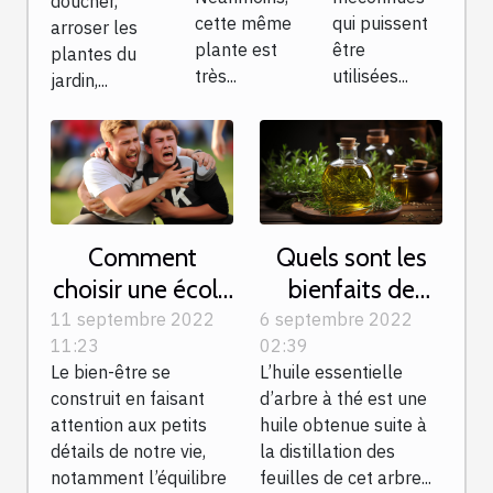
doucher,
cette même
qui puissent
arroser les
plante est
être
plantes du
très...
utilisées...
jardin,...
Comment
Quels sont les
choisir une école
bienfaits de
de formation en
l’huile essentielle
11 septembre 2022
6 septembre 2022
11:23
02:39
kinésiologie ?
d’arbre à thé ?
Le bien-être se
L’huile essentielle
construit en faisant
d’arbre à thé est une
attention aux petits
huile obtenue suite à
détails de notre vie,
la distillation des
notamment l’équilibre
feuilles de cet arbre...