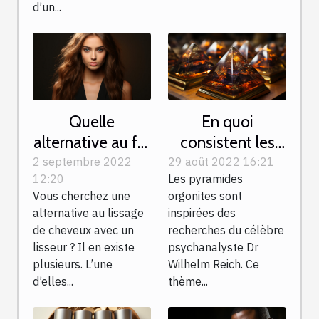
d’un...
Quelle
En quoi
alternative au fer
consistent les
à lisser pour
pyramides
2 septembre 2022
29 août 2022 16:21
12:20
Les pyramides
cheveux
orgonites ?
Vous cherchez une
orgonites sont
alternative au lissage
inspirées des
de cheveux avec un
recherches du célèbre
lisseur ? Il en existe
psychanalyste Dr
plusieurs. L’une
Wilhelm Reich. Ce
d’elles...
thème...