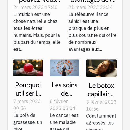
procéder pour
télésurveillance
24 mars 2023 17:40
21 mars 2023 22:34
L’intuition est une
La télésurveillance
développer
sénior
chose naturelle chez
sénior est une
votre intuition ?
tous les êtres
pratique de plus en
humains. Mais, pour la
plus courante qui offre
plupart du temps, elle
de nombreux
est...
avantages aux...
Pourquoi
Les soins
Le botox
utiliser le
de
capillaire :
bola de
support
7 mars 2023
8 février
de quoi
3 février 2023
00:56
2023 03:04
10:56
grossesse
cancer les
s’agit-il
Le bola de
Le cancer est
Constamment
?
plus
réellement
grossesse, un
une maladie
agressés, les
courants
?
bijou
grave qui
cheveux