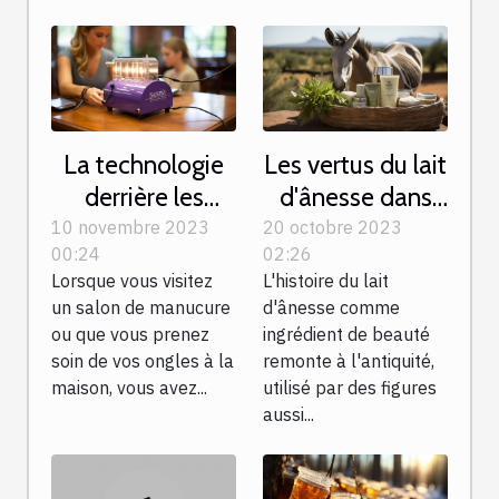
La technologie
Les vertus du lait
derrière les
d'ânesse dans
ponceuses à
les produits de
10 novembre 2023
20 octobre 2023
00:24
02:26
ongles:
beauté
Lorsque vous visitez
L'histoire du lait
Comment ça
un salon de manucure
d'ânesse comme
marche?
ou que vous prenez
ingrédient de beauté
soin de vos ongles à la
remonte à l'antiquité,
maison, vous avez...
utilisé par des figures
aussi...