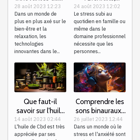
le domaine du
Techniques et
28 août 2023 12:23
24 août 2023 12:02
Dans un monde de
Le stress subi au
massage
Approches
plus en plus axé sur le
quotidien en famille ou
bien-être et la
même dans le
relaxation, les
domaine professionnel
technologies
nécessite que les
innovantes dans le...
personnes...
Que faut-il
Comprendre les
savoir sur l'huile
sons binauraux :
de CBD Bio ?
définition et
14 août 2023 02:44
26 juillet 2023 12:44
L'huile de Cbd est très
Dans un monde où le
indications
appréciée par ses
stress et l'anxiété sont
thérapeutiques