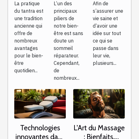
L’un des
La pratique
Afin de
solutions
améliorer
gratuit ?
principaux
du tantra est
s’assurer une
votre
piliers de
une tradition
vie saine et
bien-être
notre bien-
ancienne qui
d’avoir une
être est sans
offre de
idée sur tout
quotidien
doute un
nombreux
ce qui se
sommeil
avantages
passe dans
réparateur.
pour le bien-
leur vie,
Cependant,
être
plusieurs...
de
quotidien...
nombreux...
Technologies
L'Art du Massage
innovantes dans
: Bienfaits,