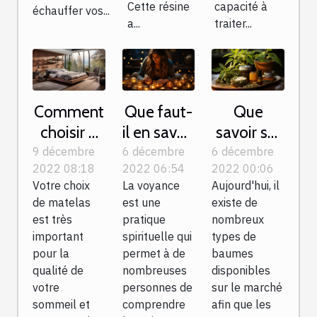
Cette résine
capacité à
échauffer vos...
a...
traiter...
Comment
Que faut-
Que
choisir à
il en savoir
savoir sur
bien son
sur une
le baume
9 décembre
6 décembre
6 décembre
2022 08:18
2022 06:54
2022 00:06
matelas ?
séance de
du tigre ?
Votre choix
La voyance
Aujourd'hui, il
voyance
de matelas
est une
existe de
en ligne ?
est très
pratique
nombreux
important
spirituelle qui
types de
pour la
permet à de
baumes
qualité de
nombreuses
disponibles
votre
personnes de
sur le marché
sommeil et
comprendre
afin que les