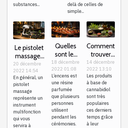
substances...
delà de celles de
simple...
Quelles
Comment
Le pistolet
sont les
trouver
massage :
vertus de
du CBD
18 décembre
14 décembre
quels sont
20 décembre
2022 01:08
2022 13:10
l’encens ?
de
2022 14:54
les
L’encens est
Les produits
En général, un
qualité ?
éléments
une résine
à base de
pistolet
constitutifs
parfumée
cannabidiol
massage
que plusieurs
sont très
?
représente un
personnes
populaires
instrument
utilisent
ces derniers
multifonction
pendant les
temps grâce
qui vous
cérémonies.
à leur
servira à