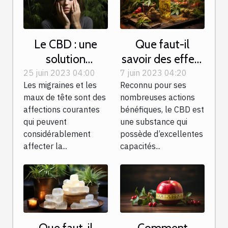
Le CBD : une
Que faut-il
solution
savoir des effets
naturelle pour
néfastes du CBD
25 juin 2023 04:00
7 juin 2023 04:20
Les migraines et les
Reconnu pour ses
dire adieu aux
?
maux de tête sont des
nombreuses actions
migraines et aux
affections courantes
bénéfiques, le CBD est
maux de tête
qui peuvent
une substance qui
considérablement
possède d’excellentes
affecter la...
capacités...
Que faut-il
Comment