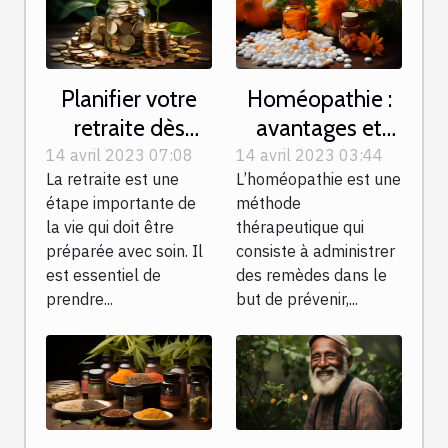
Planifier votre
Homéopathie :
retraite dès
avantages et
maintenant :
différentes
14 avril 2023 07:08
14 avril 2023 03:44
La retraite est une
L’homéopathie est une
Voici tout ce que
formes de
étape importante de
méthode
vous devez
traitement
la vie qui doit être
thérapeutique qui
savoir
préparée avec soin. Il
consiste à administrer
est essentiel de
des remèdes dans le
prendre...
but de prévenir,...