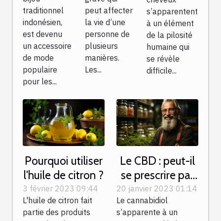
traditionnel
peut affecter
s’apparentent
indonésien,
la vie d’une
à un élément
est devenu
personne de
de la pilosité
un accessoire
plusieurs
humaine qui
de mode
manières.
se révèle
populaire
Les...
difficile...
pour les...
Pourquoi utiliser
Le CBD : peut-il
l'huile de citron ?
se prescrire par
un médecin ?
3 février 2023 09:44
20 janvier 2023 01:14
L'huile de citron fait
Le cannabidiol
partie des produits
s’apparente à un