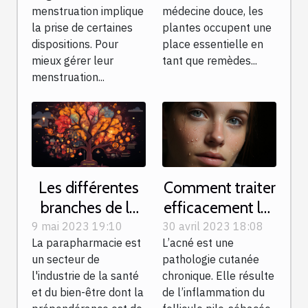
menstruation implique
médecine douce, les
?
immunitaire et
la prise de certaines
plantes occupent une
prévenir les
dispositions. Pour
place essentielle en
maladies
mieux gérer leur
tant que remèdes...
saisonnières ?
menstruation...
Les différentes
Comment traiter
branches de la
efficacement les
parapharmacie
cicatrices ?
9 mai 2023 19:10
30 avril 2023 18:08
La parapharmacie est
L’acné est une
d’acnés ?
un secteur de
pathologie cutanée
l'industrie de la santé
chronique. Elle résulte
et du bien-être dont la
de l’inflammation du