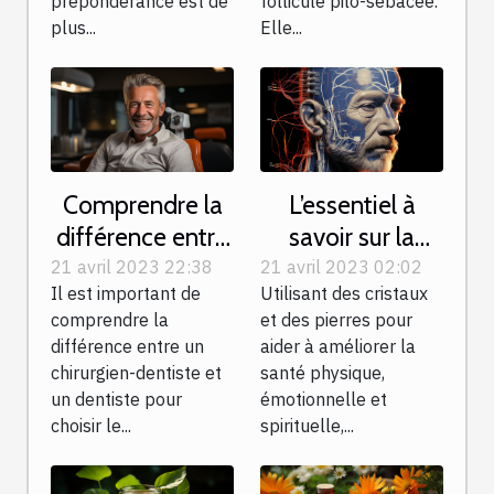
prépondérance est de
follicule pilo-sébacée.
plus...
Elle...
Comprendre la
L’essentiel à
différence entre
savoir sur la
un chirurgien-
lithotherapie
21 avril 2023 22:38
21 avril 2023 02:02
Il est important de
Utilisant des cristaux
dentiste et un
comprendre la
et des pierres pour
dentiste
différence entre un
aider à améliorer la
chirurgien-dentiste et
santé physique,
un dentiste pour
émotionnelle et
choisir le...
spirituelle,...