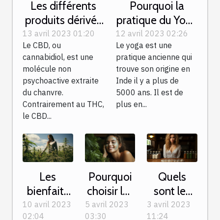
Les différents
Pourquoi la
produits dérivés
pratique du Yoga
et issus du CBD
est-elle
13 avril 2023 01:20
12 avril 2023 02:26
Le CBD, ou
Le yoga est une
importante ?
cannabidiol, est une
pratique ancienne qui
molécule non
trouve son origine en
psychoactive extraite
Inde il y a plus de
du chanvre.
5000 ans. Il est de
Contrairement au THC,
plus en...
le CBD...
Les
Pourquoi
Quels
bienfaits
choisir les
sont les
du CBD
produits
critères à
10 avril 2023
5 avril 2023
3 avril 2023
02:04
03:30
11:24
pour la
naturels
prendre