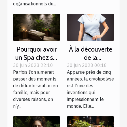
organisationnels du...
Pourquoi avoir
À la découverte
un Spa chez soi
de la
?
cryolipolyse
30 juin 2023 22:10
30 juin 2023 00:18
Parfois l’on aimerait
Apparue près de cinq
passer des moments
années, la cryolipolyse
de détente seul ou en
est l'une des
famille, mais pour
inventions qui
diverses raisons, on
impressionnent le
n’y...
monde. Elle...