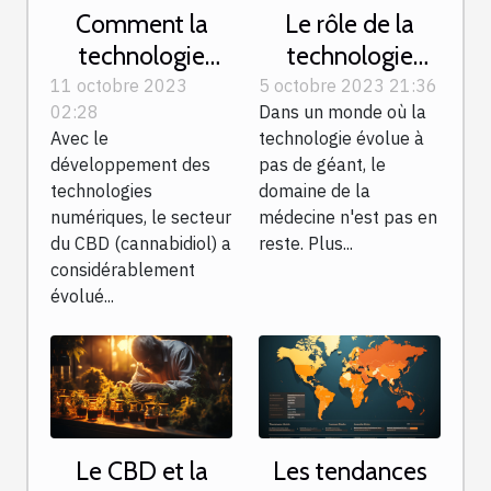
Comment la
Le rôle de la
technologie
technologie
influence l'achat
dans la chirurgie
11 octobre 2023
5 octobre 2023 21:36
02:28
Dans un monde où la
de CBD en 2023
de l'obésité en
Avec le
technologie évolue à
Tunisie
développement des
pas de géant, le
technologies
domaine de la
numériques, le secteur
médecine n'est pas en
du CBD (cannabidiol) a
reste. Plus...
considérablement
évolué...
Le CBD et la
Les tendances