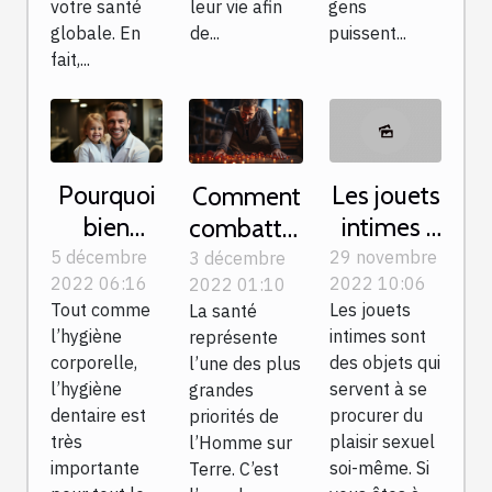
votre santé
leur vie afin
gens
globale. En
de...
puissent...
fait,...
Pourquoi
Les jouets
Comment
bien
intimes :
combattre
veiller à
une
les
5 décembre
29 novembre
3 décembre
2022 06:16
2022 10:06
2022 01:10
son
solution
douleurs
Tout comme
Les jouets
La santé
hygiène
pour être
sciatiques
l’hygiène
intimes sont
représente
dentaire ?
zen
?
corporelle,
des objets qui
l’une des plus
l’hygiène
servent à se
grandes
dentaire est
procurer du
priorités de
très
plaisir sexuel
l’Homme sur
importante
soi-même. Si
Terre. C’est