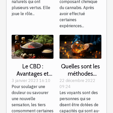
naturels qui ont
composant chimique
plusieurs vertus. Elle
du cannabis. Après
joue le rôle...
avoir effectué
certaines
expériences...
Le CBD :
Quelles sont les
Avantages et
méthodes
inconvénients
employées dans
3 janvier 2023 16:10
22 décembre 2022
Pour soulager une
09:24
la voyance ?
douleur ou savourer
Les voyants sont des
une nouvelle
personnes qui se
sensation, les tiers
disent être dotées de
consomment certaines
capacités qui sont au-