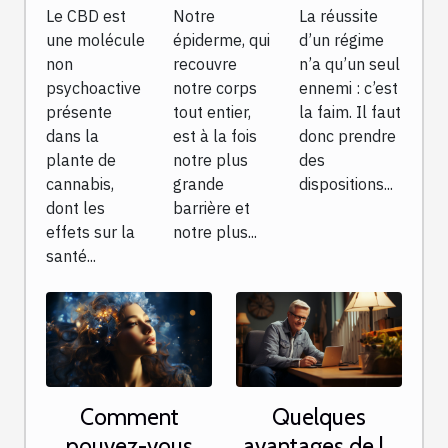
Le CBD est
Notre
La réussite
santé
pour le
en
une molécule
épiderme, qui
d’un régime
soin de
compte
non
recouvre
n’a qu’un seul
votre
dans le
psychoactive
notre corps
ennemi : c’est
peau ?
choix d’un
présente
tout entier,
la faim. Il faut
dans la
est à la fois
donc prendre
coupe-
plante de
notre plus
des
faim ?
cannabis,
grande
dispositions...
dont les
barrière et
effets sur la
notre plus...
santé...
Comment
Quelques
pouvez-vous
avantages de la