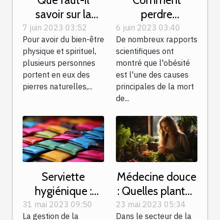
savoir sur la
perdre
pierre sélénite ?
facilement du
7 juin 2023 03:52
6 juin 2023 03:40
Pour avoir du bien-être
De nombreux rapports
poids ?
physique et spirituel,
scientifiques ont
plusieurs personnes
montré que l'obésité
portent en eux des
est l'une des causes
pierres naturelles,...
principales de la mort
de...
Serviette
Médecine douce
hygiénique :
: Quelles plantes
quels sont ses
pour soutenir le
31 mai 2023 09:50
23 mai 2023 05:34
La gestion de la
Dans le secteur de la
critères de choix
système