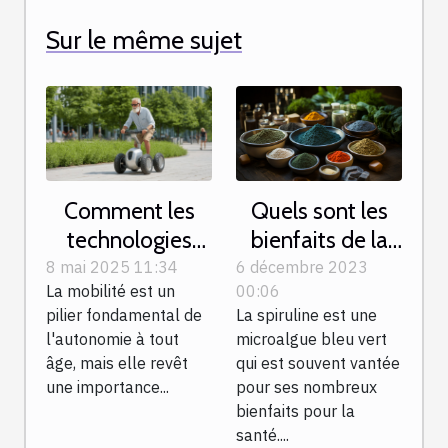
Sur le même sujet
Quels sont les
Comment les
bienfaits de la
technologies
spiruline et de la
modernes
6 décembre 2023
8 mai 2025 11:34
00:06
La mobilité est un
phycocyanine
améliorent la
La spiruline est une
pilier fondamental de
pour les sportifs
mobilité des
microalgue bleu vert
l'autonomie à tout
?
seniors
qui est souvent vantée
âge, mais elle revêt
pour ses nombreux
une importance...
bienfaits pour la
santé....