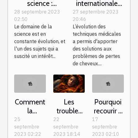
science :
internationales
dernières
dans les
28 septembre 2023
27 septembre 2023
02:50
20:46
recherches et
procédures de
Le domaine de la
L’évolution des
découvertes
greffe de
science est en
techniques médicales
cheveux
constante évolution, et
a permis d'apporter
l'un des sujets qui a
des solutions aux
suscité un intérêt...
problèmes de pertes
de cheveux....
Les
Comment
Pourquoi
troubles
la
recourir à
du
pratique
une
22
25
17
septembre
septembre
septembre
sommeil :
du tantra
voyance
2023 18:14
2023 02:22
2023 02:10
causes et
peut
par tchat